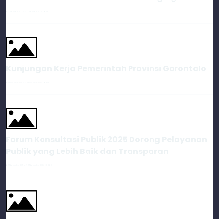
12 Januari 2024 s.d. 12 Januari 2024
1181
Kunjungan Kerja Pemerintah Provinsi Gorontalo
28 Oktober 2025 s.d. 28 Oktober 2025
378
Forum Konsultasi Publik 2025 Dorong Pelayanan
Publik yang Lebih Baik dan Transparan
11 November 2025 s.d. 11 November 2025
360