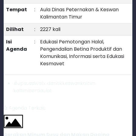
Tempat
:
Aula Dinas Peternakan & Keswan
Kalimantan Timur
Dilihat
:
2227 kali
Isi
:
Edukasi Pemotongan Halal,
Agenda
Pengendalian Betina Produktif dan
Komunikasi, Informasi serta Edukasi
Kesmavet
#upsussiwab; disnakkeswankaltim;
kaltimberdaulat
Agenda Terkait
Gerakan Minum Susu dan Makan Daging