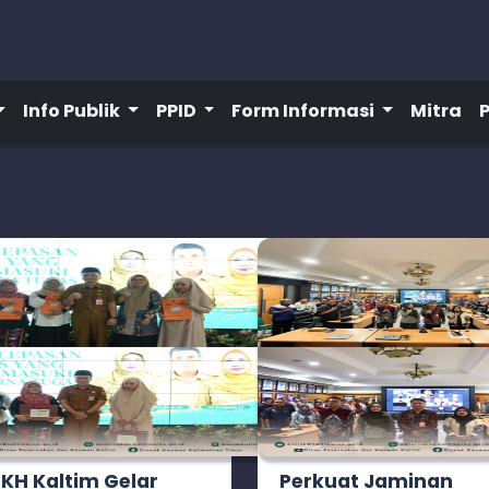
Info Publik
PPID
Form Informasi
Mitra
KH Kaltim Gelar
Perkuat Jaminan