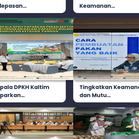
lepasan…
Keamanan…
pala DPKH Kaltim
Tingkatkan Keaman
parkan…
dan Mutu…