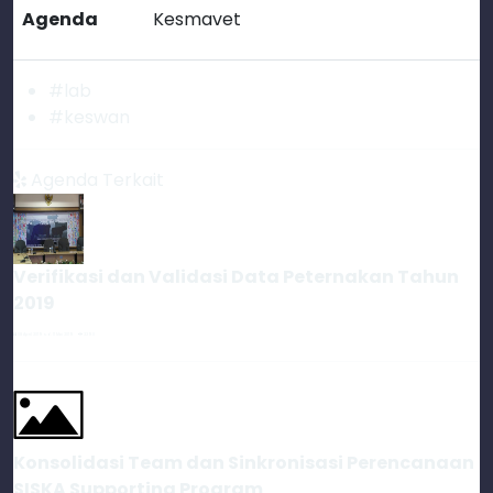
Agenda
Kesmavet
#lab
#keswan
Agenda Terkait
Verifikasi dan Validasi Data Peternakan Tahun
2019
08 April 2019 s.d. 11 Mei 2019
2390
Konsolidasi Team dan Sinkronisasi Perencanaan
SISKA Supporting Program