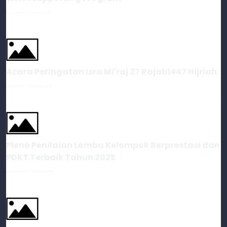
28 Januari 2023 s.d. 31 Januari 2023
1178
Acara Peringatan Isra Mi'raj 27 Rajab1447 Hijriah.
22 Januari 2026 s.d. 21 Januari 2026
287
Pleno Penilaian Lomba Kelompok Berprestasi dan
PDKT Terbaik Tahun 2025
16 September 2025 s.d. 16 September 2025
501