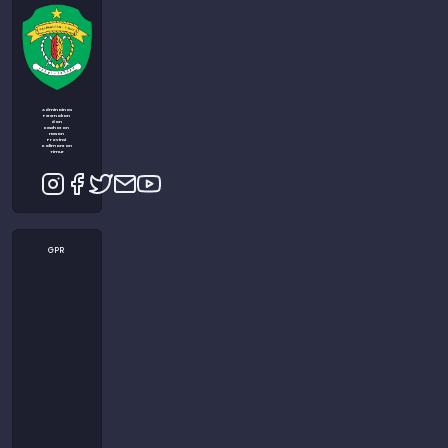
Admin Dinas
Peternakan
dan
Kesehatan
Hewan
Provinsi
Kalimantan
Timur
GPR