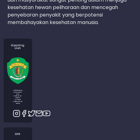
kesehatan hewan peliharaan dan mencegah
penyebaran penyakit yang berpotensi
membahayakan kesehatan manusia.
diposting
oleh
Admin Dinas
Peternakan
dan
Kesehatan
Hewan
Provinsi
Kalimantan
Timur
GPR