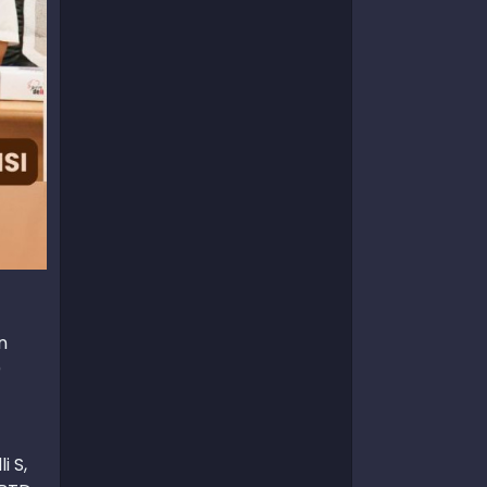
n
)
i S,