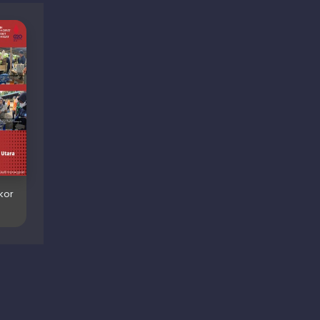
kor
ocial Media