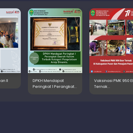
an II
DPKH Mendapat
Vaksinasi PMK 950 E
Peringkat 1 Perangkat…
Ternak…
S