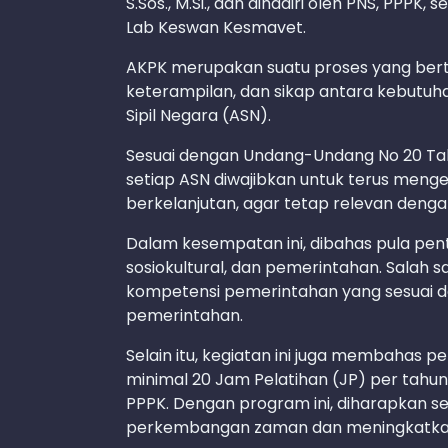
S.Sos., M.Si., dan dihadiri oleh PNS, PPP
Lab Keswan Kesmavet.
AKPK merupakan suatu proses yang bert
keterampilan, dan sikap antara kebutuh
Sipil Negara (ASN).
Sesuai dengan Undang-Undang No 20 Ta
setiap ASN diwajibkan untuk terus men
berkelanjutan, agar tetap relevan denga
Dalam kesempatan ini, dibahas pula pen
sosiokultural, dan pemerintahan. Salah s
kompetensi pemerintahan yang sesuai 
pemerintahan.
Selain itu, kegiatan ini juga membahas
minimal 20 Jam Pelatihan (JP) per tahun
PPPK. Dengan program ini, diharapkan s
perkembangan zaman dan meningkatkan 