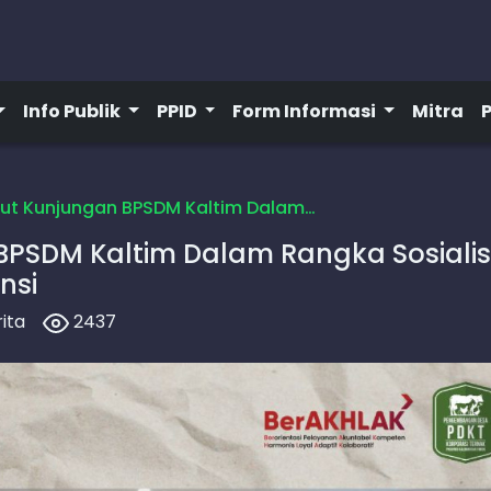
Info Publik
PPID
Form Informasi
Mitra
t Kunjungan BPSDM Kaltim Dalam…
PSDM Kaltim Dalam Rangka Sosialisa
nsi
ita
2437