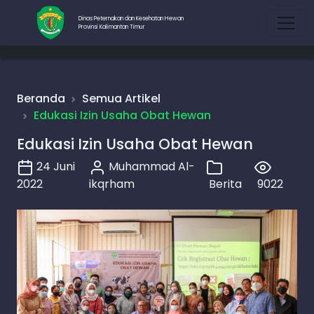
Dinas Peternakan dan Kesehatan Hewan
Provinsi Kalimantan Timur
Beranda
Semua Artikel
Edukasi Izin Usaha Obat Hewan
Edukasi Izin Usaha Obat Hewan
24 Juni
Muhammad Al-
2022
ikqrham
Berita
9022