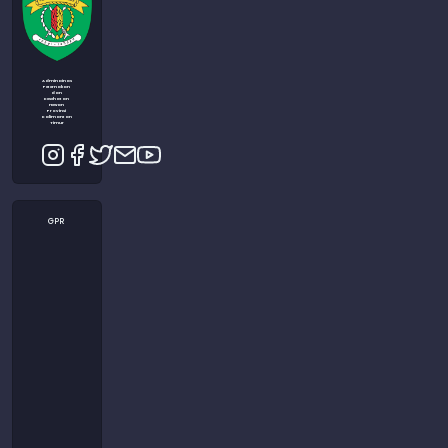
Admin Dinas
Peternakan
dan
Kesehatan
Hewan
Provinsi
Kalimantan
Timur
GPR