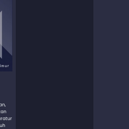
an,
kan
aratur
ruh