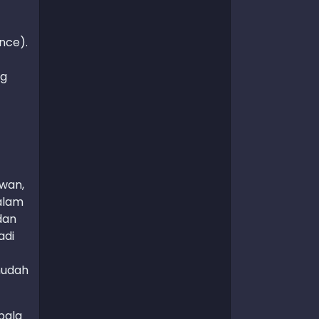
nce).
ng
wan,
alam
dan
adi
mudah
pala