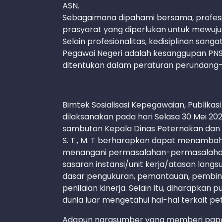
ASN.
Sebagaimana dipahami bersama, profesi
prasyarat yang diperlukan untuk mewuju
Selain profesionalitas, kedisiplinan sang
Pegawai Negeri adalah kesanggupan PNS
ditentukan dalam peraturan perundang
Bimtek Sosialisasi Kepegawaian, Publika
dilaksanakan pada hari Selasa 30 Mei 20
sambutan Kepala Dinas Peternakan dan 
S. T., M. T berharapkan dapat menam
menangani permasalahan-permasalahan 
sasaran instansi/unit kerja/atasan langs
dasar pengukuran, pemantauan, pembinaan 
penilaian kinerja. Selain itu, diharapka
dunia luar mengetahui hal-hal terkait 
Adapun narasumber yang memberi paparan 