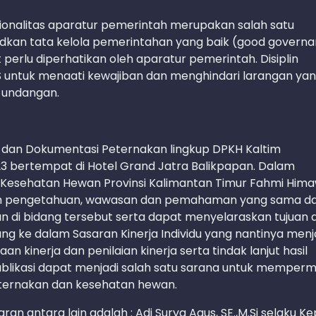
onalitas aparatur pemerintah merupakan salah satu
dkan tata kelola pemerintahan yang baik (good governa
at perlu diperhatikan oleh aparatur pemerintah. Disiplin
 untuk menaati kewajiban dan menghindari larangan ya
-undangan.
si dan Dokumentasi Peternakan lingkup DPKH Kaltim
23 bertempat di Hotel Grand Jatra Balikpapan. Dalam
Kesehatan Hewan Provinsi Kalimantan Timur Fahmi Hima
bah pengetahuan, wawasan dan pemahaman yang sama d
di bidang tersebut serta dapat menyelaraskan tujuan 
ung ke dalam Sasaran Kinerja Individu yang nantinya menj
kinerja dan penilaian kinerja serta tindak lanjut hasil
n publikasi dapat menjadi salah satu sarana untuk memper
peternakan dan kesehatan hewan.
antara lain adalah : Adi Surya Agus, SE.,M.Si selaku Ke