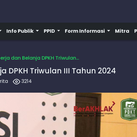
Info Publik
PPID
Form Informasi
Mitra
nerja dan Belanja DPKH Triwulan…
ja DPKH Triwulan III Tahun 2024
rita
3214