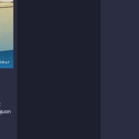
t
ujuan