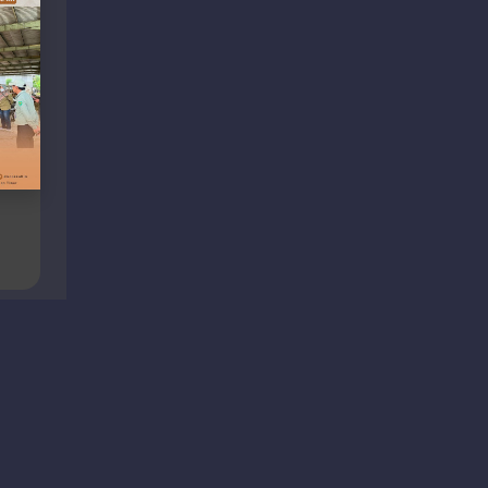
ocial Media
@disnakkeswankaltim