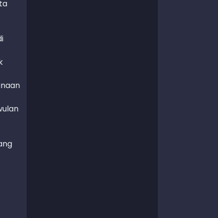
ta
i
k
anaan
wulan
ang