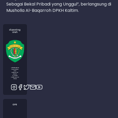
Sebagai Bekal Pribadi yang Unggul”, berlangsung di
Musholla Al-Baqarroh DPKH Kaltim.
diposting
oleh
Admin Dinas
Peternakan
dan
Kesehatan
Hewan
Provinsi
Kalimantan
Timur
GPR