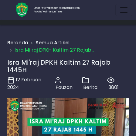
Dinas Peternakan dan Kesehatan Hewan
Provinsi Kalimantan Timur
Beranda
Semua Artikel
Isra Mi'raj DPKH Kaltim 27 Rajab…
Isra Mi'raj DPKH Kaltim 27 Rajab
1445H
12 Februari
2024
Fauzan
Berita
3801