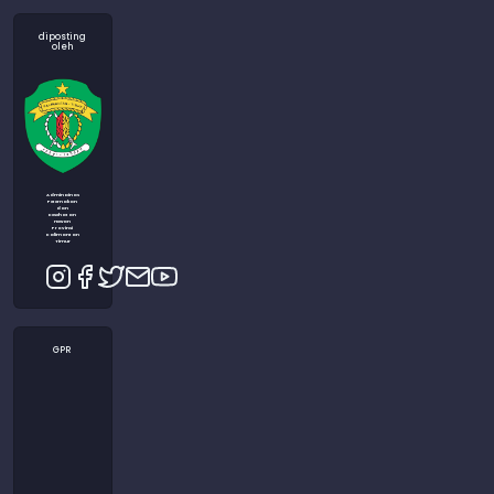
diposting
oleh
Admin Dinas
Peternakan
dan
Kesehatan
Hewan
Provinsi
Kalimantan
Timur
GPR