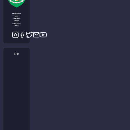
Admin Dinas
Peternakan
dan
Kesehatan
Hewan
Provinsi
Kalimantan
Timur
GPR