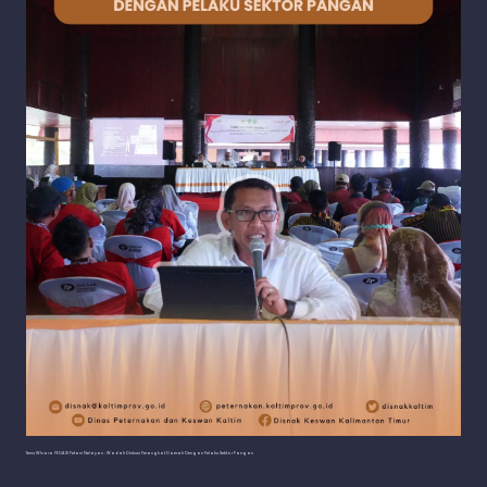
Temu WIcara PEDA XI Petani Nelayan : Wadah Diskusi Perangkat Daerah Dengan Pelaku Sektor Pangan